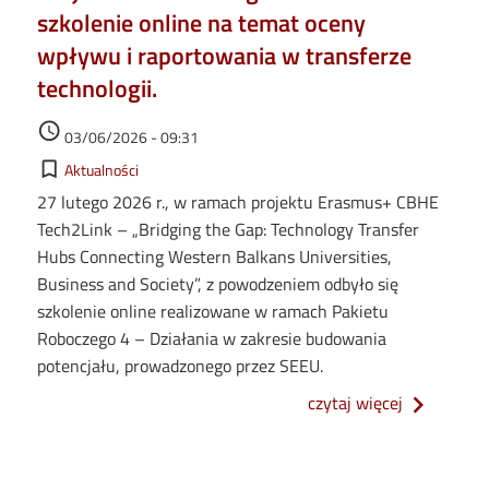
szkolenie online na temat oceny
wpływu i raportowania w transferze
technologii.
Data dodania
access_time
03/06/2026 - 09:31
Kategorie
bookmark_border
Aktualności
27 lutego 2026 r., w ramach projektu Erasmus+ CBHE
Tech2Link – „Bridging the Gap: Technology Transfer
Hubs Connecting Western Balkans Universities,
Business and Society”, z powodzeniem odbyło się
szkolenie online realizowane w ramach Pakietu
Roboczego 4 – Działania w zakresie budowania
potencjału, prowadzonego przez SEEU.
o projekt t
czytaj więcej