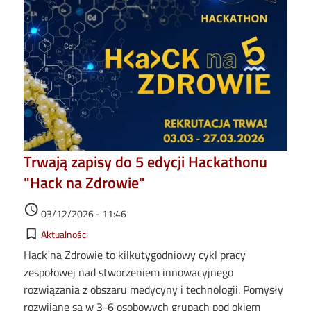
Trwają zapisy do 5 edycji Hackathonu
"Hack na Zdrowie"
Data dodania
access_time
03/12/2026 - 11:46
Kategorie
bookmark_border
Aktualności
Hack na Zdrowie to kilkutygodniowy cykl pracy
zespołowej nad stworzeniem innowacyjnego
rozwiązania z obszaru medycyny i technologii. Pomysły
rozwijane są w 3-6 osobowych grupach pod okiem