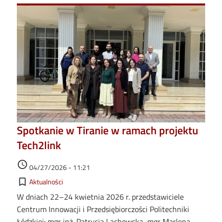
Spotkanie w Tiranie w ramach projektu
Tech2link
Data dodania
access_time
04/27/2026 - 11:21
Kategorie
bookmark_border
Aktualności
W dniach 22–24 kwietnia 2026 r. przedstawiciele
Centrum Innowacji i Przedsiębiorczości Politechniki
Łódzkiej: mgr inż. Patrycja Lachowska, mgr Marlena