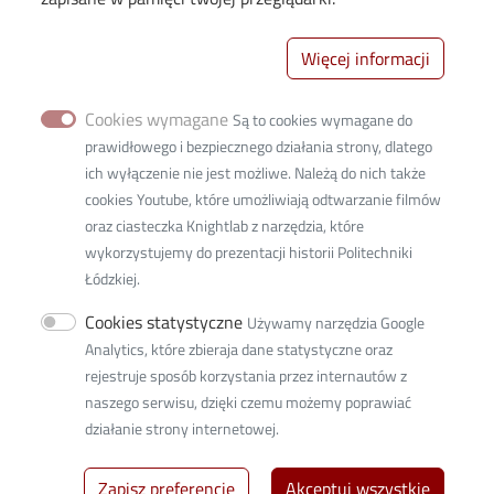
Absolwenci
Więcej informacji
Deklaracja dostępności
Doktoranci
Cookies wymagane
Są to cookies wymagane do
prawidłowego i bezpiecznego działania strony, dlatego
IDUB
ich wyłączenie nie jest możliwe. Należą do nich także
Kształcenie
cookies Youtube, które umożliwiają odtwarzanie filmów
Nauka
oraz ciasteczka Knightlab z narzędzia, które
Pracownicy
wykorzystujemy do prezentacji historii Politechniki
Łódzkiej.
Rekrutacja
Studenci
Cookies statystyczne
Używamy narzędzia Google
Analytics, które zbieraja dane statystyczne oraz
Uczelnia
rejestruje sposób korzystania przez internautów z
Współpraca
naszego serwisu, dzięki czemu możemy poprawiać
działanie strony internetowej.
Zapisz preferencje
Akceptuj wszystkie