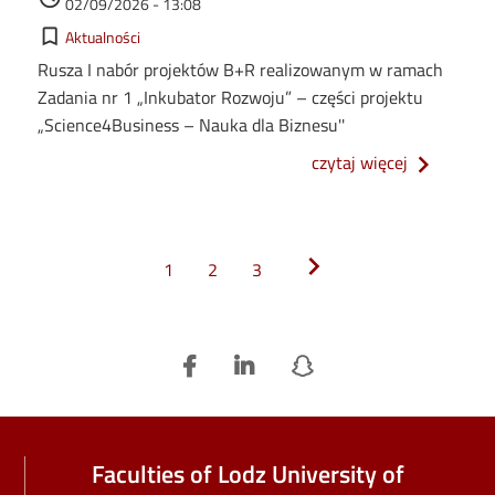
02/09/2026 - 13:08
Kategorie
bookmark_border
Aktualności
Rusza I nabór projektów B+R realizowanym w ramach
Zadania nr 1 „Inkubator Rozwoju” – części projektu
„Science4Business – Nauka dla Biznesu''
o zaprosze
czytaj więcej
Stronicowanie
>
chevron_right
1
2
3
Faculties of Lodz University of