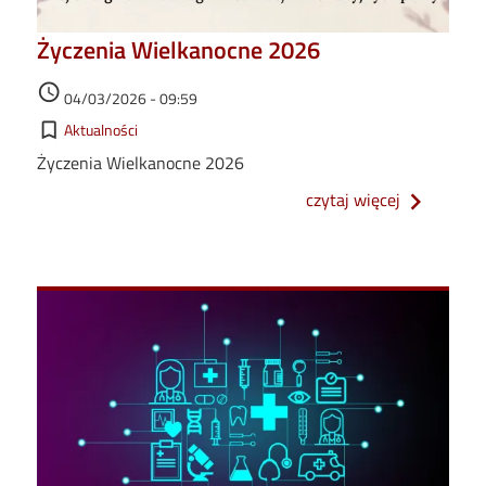
Życzenia Wielkanocne 2026
Data dodania
access_time
04/03/2026 - 09:59
Kategorie
bookmark_border
Aktualności
Życzenia Wielkanocne 2026
o życzenia
czytaj więcej