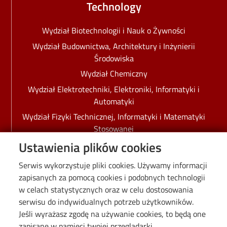
Technology
Wydział Biotechnologii i Nauk o Żywności
Wydział Budownictwa, Architektury i Inżynierii
Środowiska
Wydział Chemiczny
Wydział Elektrotechniki, Elektroniki, Informatyki i
Automatyki
Wydział Fizyki Technicznej, Informatyki i Matematyki
Stosowanej
Ustawienia plików cookies
Wydział Inżynierii Procesowej i Ochrony Środowiska
Wydział Mechaniczny
Serwis wykorzystuje pliki cookies. Używamy informacji
Wydział Organizacji i Zarządzania
zapisanych za pomocą cookies i podobnych technologii
w celach statystycznych oraz w celu dostosowania
Wydział Technologii Materiałowych i Wzornictwa
serwisu do indywidualnych potrzeb użytkowników.
Tekstyliów
Jeśli wyrażasz zgodę na używanie cookies, to będą one
Linki politechniczne
zapisane w pamięci twojej przeglądarki.