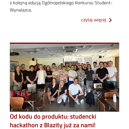
z kolejną edycją Ogólnopolskiego Konkursu Student-
Wynalazca.
o masz pate
czytaj więcej
Od kodu do produktu: studencki
hackathon z Blazity już za nami!