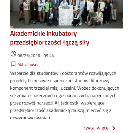
Akademickie inkubatory
przedsiębiorczości łączą siły
Data dodania
access_time
06/26/2026 - 09:44
Kategorie
bookmark_border
Aktualności
Wsparcie dla studentów i doktorantów rozwijających
projekty biznesowe i społeczne stanowi kluczowy
komponent trzeciej misji uczelni. Wobec dokonujących
się zmian społecznych i gospodarczych, napędzanych
przez rozwój narzędzi AI, jednostki wspierające
przedsiębiorczość akademicką muszą mierzyć się z
nowymi wyzwaniami.
o akademick
czytaj więcej