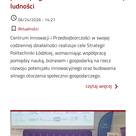
ludności
Data dodania
access_time
06/24/2026 - 14:27
Kategorie
bookmark_border
Aktualności
Centrum Innowacji i Przedsiębiorczości w swojej
codziennej działalności realizuje cele Strategii
Politechniki Łódzkiej, wzmacniając współpracę
pomiędzy nauką, biznesem i gospodarką na rzecz
rozwoju potencjału innowacyjnego oraz budowania
silnego otoczenia społeczno-gospodarczego.
o centrum 
czytaj więcej