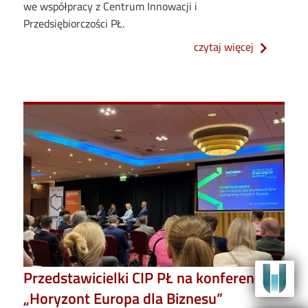
we współpracy z Centrum Innowacji i
Przedsiębiorczości PŁ.
o finał 5. 
czytaj więcej
Image
Przedstawicielki CIP PŁ na konferencji
„Horyzont Europa dla Biznesu”