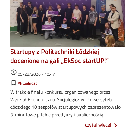
Startupy z Politechniki Łódzkiej
docenione na gali „EkSoc startUP!”
Data dodania
access_time
05/28/2026 - 10:47
Kategorie
bookmark_border
Aktualności
W trakcie finału konkursu organizowanego przez
Wydział Ekonomiczno-Socjologiczny Uniwersytetu
Łódzkiego 10 zespołów startupowych zaprezentowało
3-minutowe pitch’e przed Jury i publicznością.
o startupy 
czytaj więcej