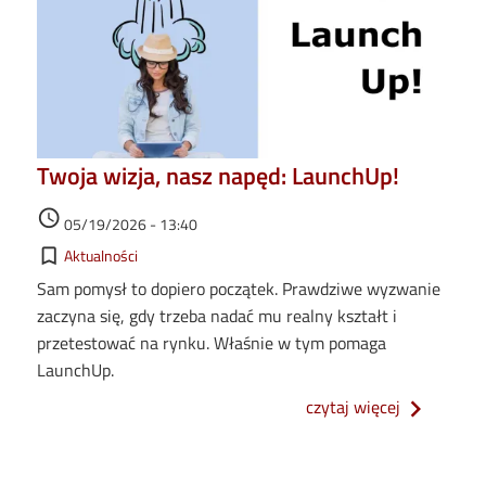
Twoja wizja, nasz napęd: LaunchUp!
Data dodania
access_time
05/19/2026 - 13:40
Kategorie
bookmark_border
Aktualności
Sam pomysł to dopiero początek. Prawdziwe wyzwanie
zaczyna się, gdy trzeba nadać mu realny kształt i
przetestować na rynku. Właśnie w tym pomaga
LaunchUp.
o twoja wiz
czytaj więcej