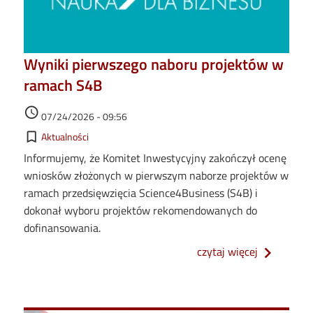
Wyniki pierwszego naboru projektów w
ramach S4B
Data dodania
access_time
07/24/2026 - 09:56
Kategorie
bookmark_border
Aktualności
Informujemy, że Komitet Inwestycyjny zakończył ocenę
wniosków złożonych w pierwszym naborze projektów w
ramach przedsięwzięcia Science4Business (S4B) i
dokonał wyboru projektów rekomendowanych do
dofinansowania.
o wyniki p
czytaj więcej