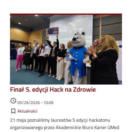
Finał 5. edycji Hack na Zdrowie
Data dodania
access_time
05/26/2026 - 10:06
Kategorie
bookmark_border
Aktualności
21 maja poznaliśmy laureatów 5 edycji hackatonu
organizowanego przez Akademickie Biuro Karier UMed