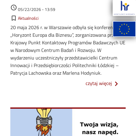
Image
Data dodania
access_time
05/22/2026 - 13:59
Kategorie
bookmark_border
Aktualności
Image
20 maja 2026 r. w Warszawie odbyła się konferencja
„Horyzont Europa dla Biznesu”, zorganizowana przez
Krajowy Punkt Kontaktowy Programów Badawczych UE
w Narodowym Centrum Badań i Rozwoju. W
wydarzeniu uczestniczyły przedstawicielki Centrum
Innowacji i Przedsiębiorczości Politechniki Łódzkiej –
Patrycja Lachowska oraz Marlena Hodyniuk.
o przedstaw
czytaj więcej