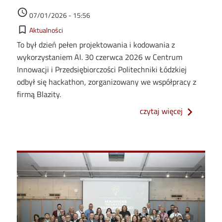
Data dodania
access_time
07/01/2026 - 15:56
Kategorie
bookmark_border
Aktualności
To był dzień pełen projektowania i kodowania z
wykorzystaniem AI. 30 czerwca 2026 w Centrum
Innowacji i Przedsiębiorczości Politechniki Łódzkiej
odbył się hackathon, zorganizowany we współpracy z
firmą Blazity.
o od kodu d
czytaj więcej