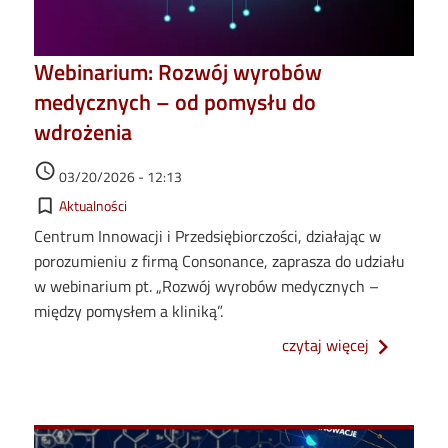
Webinarium: Rozwój wyrobów
medycznych – od pomysłu do
wdrożenia
Data dodania
access_time
03/20/2026 - 12:13
Kategorie
bookmark_border
Aktualności
Centrum Innowacji i Przedsiębiorczości, działając w
porozumieniu z firmą Consonance, zaprasza do udziału
w webinarium pt. „Rozwój wyrobów medycznych –
między pomysłem a kliniką”.
o webinari
czytaj więcej