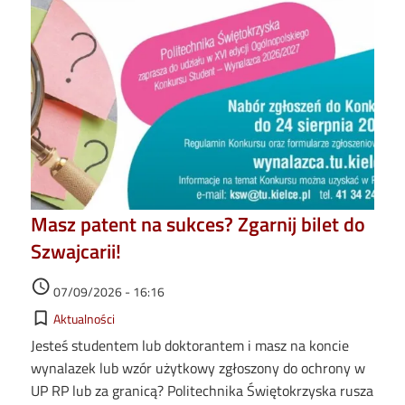
Masz patent na sukces? Zgarnij bilet do
Szwajcarii!
Data dodania
access_time
07/09/2026 - 16:16
Kategorie
bookmark_border
Aktualności
Jesteś studentem lub doktorantem i masz na koncie
wynalazek lub wzór użytkowy zgłoszony do ochrony w
UP RP lub za granicą? Politechnika Świętokrzyska rusza