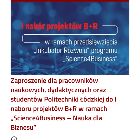
Zaproszenie dla pracowników
naukowych, dydaktycznych oraz
studentów Politechniki Łódzkiej do I
naboru projektów B+R w ramach
„Science4Business – Nauka dla
Biznesu”
Data dodania
access_time