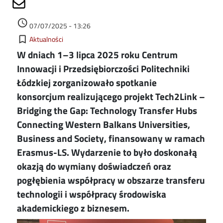
Share on Mailto
Data dodania
access_time
07/07/2025 - 13:26
Kategorie
bookmark_border
Aktualności
W dniach 1–3 lipca 2025 roku Centrum
Innowacji i Przedsiębiorczości Politechniki
Łódzkiej zorganizowało spotkanie
konsorcjum realizującego projekt Tech2Link –
Bridging the Gap: Technology Transfer Hubs
Connecting Western Balkans Universities,
Business and Society, finansowany w ramach
Erasmus-LS. Wydarzenie to było doskonałą
okazją do wymiany doświadczeń oraz
pogłębienia współpracy w obszarze transferu
technologii i współpracy środowiska
akademickiego z biznesem.