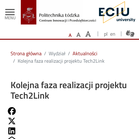
- Strona głów
Przejdź do treści
menu
MENU
pl
en
Strona główna
Wydział
Aktualności
Kolejna faza realizacji projektu Tech2Link
Kolejna faza realizacji projektu
Tech2Link
Share on Fb
Share on Twitter
Share on Linkedin