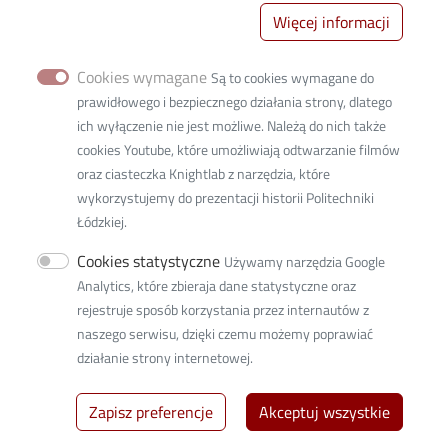
Rekrutacja
Więcej informacji
Studenci
Uczelnia
Cookies wymagane
Są to cookies wymagane do
Współpraca
prawidłowego i bezpiecznego działania strony, dlatego
ich wyłączenie nie jest możliwe. Należą do nich także
cookies Youtube, które umożliwiają odtwarzanie filmów
oraz ciasteczka Knightlab z narzędzia, które
wykorzystujemy do prezentacji historii Politechniki
Łódzkiej.
Cookies statystyczne
Używamy narzędzia Google
Analytics, które zbieraja dane statystyczne oraz
Al. Politechniki 3b
rejestruje sposób korzystania przez internautów z
budynek C14 , 93-590 Łódź
naszego serwisu, dzięki czemu możemy poprawiać
tel.:
+48 42 631 20 41
działanie strony internetowej.
e-mai:
rit@adm.p.lodz.pl
Zapisz preferencje
Akceptuj wszystkie
© 2026
Politechnika Łódzka