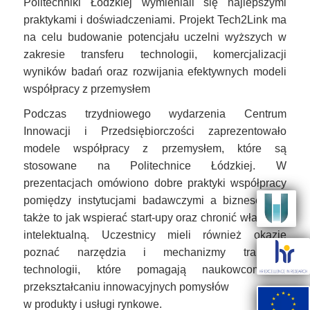
Politechniki Łódzkiej wymieniali się najlepszymi
praktykami i doświadczeniami. Projekt Tech2Link ma
na celu budowanie potencjału uczelni wyższych w
zakresie transferu technologii, komercjalizacji
wyników badań oraz rozwijania efektywnych modeli
współpracy z przemysłem
Podczas trzydniowego wydarzenia Centrum
Innowacji i Przedsiębiorczości zaprezentowało
modele współpracy z przemysłem, które są
stosowane na Politechnice Łódzkiej. W
prezentacjach omówiono dobre praktyki współpracy
Image
pomiędzy instytucjami badawczymi a biznesem, a
także to jak wspierać start-upy oraz chronić własność
intelektualną. Uczestnicy mieli również okazję
Image
poznać narzędzia i mechanizmy transferu
technologii, które pomagają naukowcom w
przekształcaniu innowacyjnych pomysłów
Image
w produkty i usługi rynkowe.