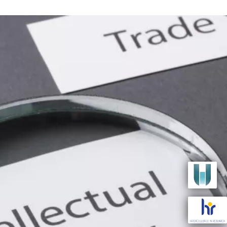
Image
Image
he Patent Attorneys Section