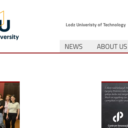
Skip to main content
Górne menu
Lodz Univeristy of Technology
GŁÓWNA NAWIGACJA
NEWS
ABOUT US
Image