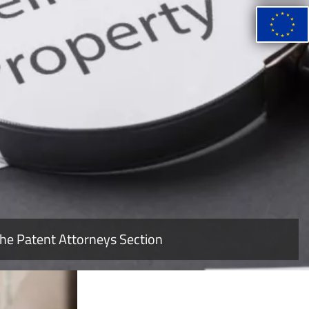
READ MORE
Image
he Patent Attorneys Section