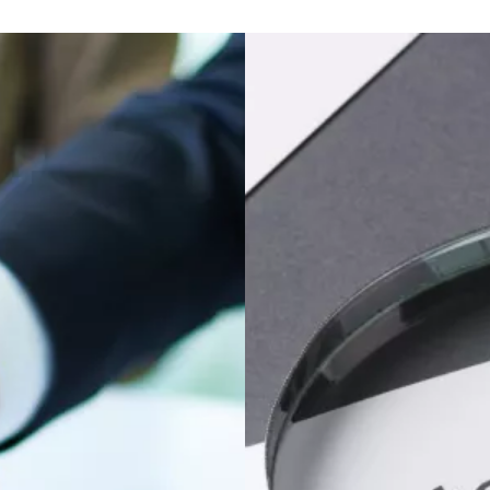
Image
n
T