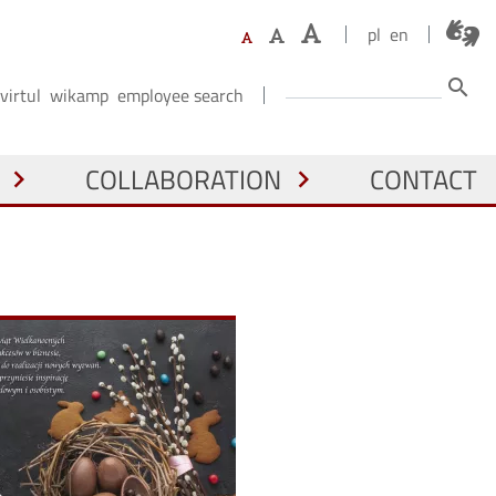
pl
en
Search
search
virtul
wikamp
employee search
N
COLLABORATION
CONTACT
chevron_right
chevron_right