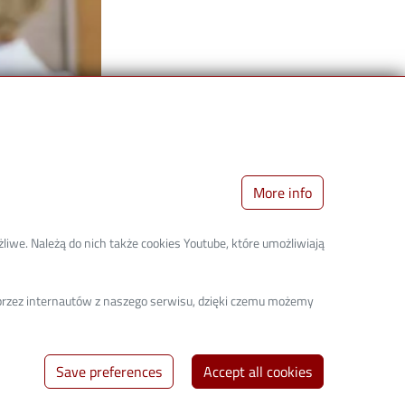
More info
liwe. Należą do nich także cookies Youtube, które umożliwiają
a przez internautów z naszego serwisu, dzięki czemu możemy
Save preferences
Accept all cookies
Nast
navigate_next